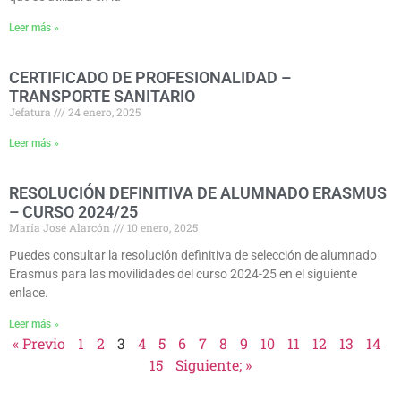
Leer más »
CERTIFICADO DE PROFESIONALIDAD –
TRANSPORTE SANITARIO
Jefatura
24 enero, 2025
Leer más »
RESOLUCIÓN DEFINITIVA DE ALUMNADO ERASMUS
– CURSO 2024/25
María José Alarcón
10 enero, 2025
Puedes consultar la resolución definitiva de selección de alumnado
Erasmus para las movilidades del curso 2024-25 en el siguiente
enlace.
Leer más »
« Previo
1
2
3
4
5
6
7
8
9
10
11
12
13
14
15
Siguiente; »