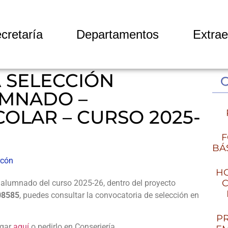
cretaría
Departamentos
Extrae
 SELECCIÓN
UMNADO –
OLAR – CURSO 2025-
F
BÁ
rcón
HO
C
e alumnado del curso 2025-26, dentro del proyecto
08585
, puedes consultar la convocatoria de selección en
PR
rgar
aquí
o pedirlo en Conserjería.