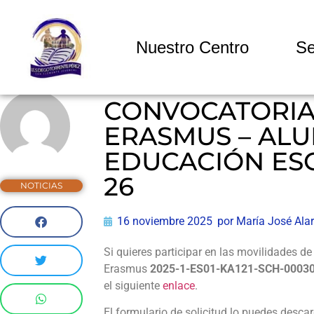
Nuestro Centro
Se
CONVOCATORIA
ERASMUS – AL
EDUCACIÓN ESC
26
NOTICIAS
16 noviembre 2025
por
María José Ala
Si quieres participar en las movilidades d
Erasmus
2025-1-ES01-KA121-SCH-0003
el siguiente
enlace
.
El formulario de solicitud lo puedes desca