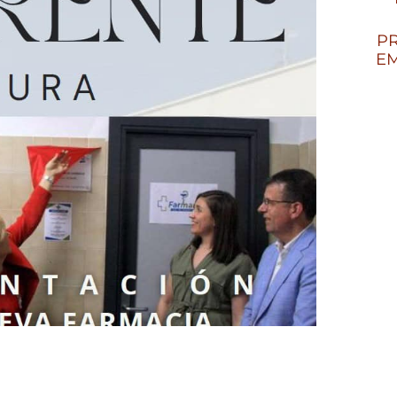
PR
EM