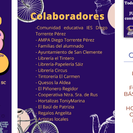
F
BÁ
HO
C