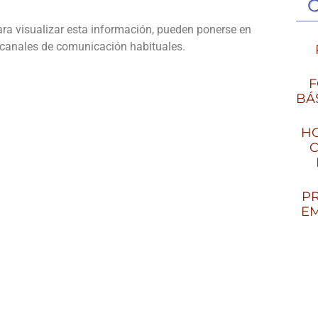
ra visualizar esta información, pueden ponerse en
s canales de comunicación habituales.
F
BÁ
HO
C
PR
EM