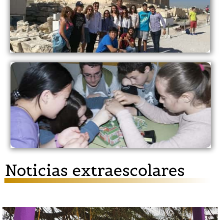
Noticias extraescolares
Semana Cultural
VER