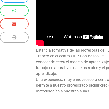
Estancia formativa de las profesoras del 
Trapero en el centro CIFP Don Bosco LHII.
conocer de cerca el modelo de aprendizaj
trabajo colaborativo, los retos reales y e
aprendizaje.
Una experiencia muy enriquecedora dentro
permite a nuestro profesorado seguir crec
metodologías a nuestras aulas.