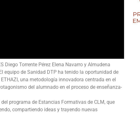
PR
EM
IES Diego Torrente Pérez Elena Navarro y Almudena
 El equipo de Sanidad DTP ha tenido la oportunidad de
e ETHAZI, una metodología innovadora centrada en el
l protagonismo del alumnado en el proceso de enseñanza-
 del programa de Estancias Formativas de CLM, que
iendo, compartiendo ideas y trayendo nuevas